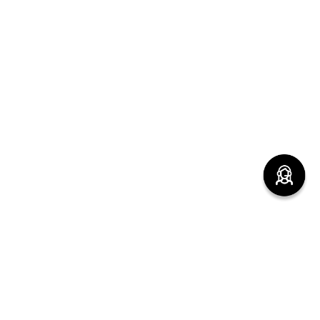
(function() { sessionStorage.setItem("last_referrer",
window.location.href); })();