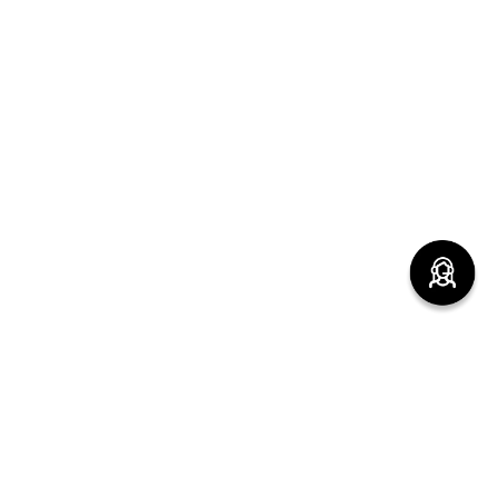
(function() { sessionStorage.setItem("last_referrer",
window.location.href); })();